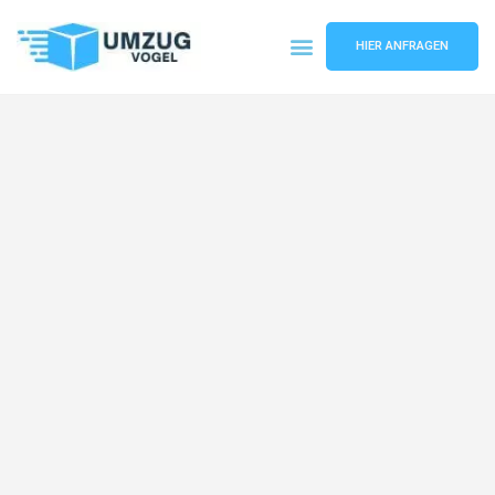
HIER ANFRAGEN
Umzugsunternehmen Leipzig
Umzugsservice Leipzig