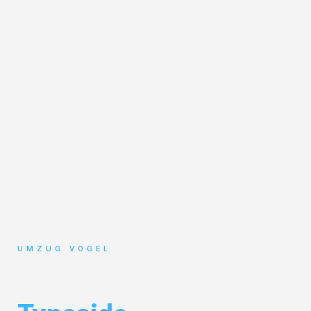
UMZUG VOGEL
Umzug Leipzig