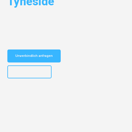
Tyneside
Entdecken Sie das
#1 Umzugsunternehmen in Leipzig
– Ihr
vertrauenswürdiger Begleiter für Umzüge Leipzig Tyneside!
Schnelle Antwort in garantiert unter 2 Minuten: Jetzt
unverbindlichen Kostenvoranschlag erhalten!
Unverbindlich anfragen
+4915792653312