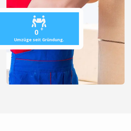
+
0
Umzüge seit Gründung.