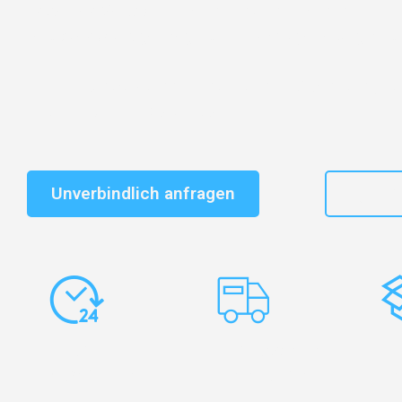
Entdecken Sie das
#1 Umzugsunternehmen in Leipzi
vertrauenswürdiger Begleiter für Umzüge Leipzig Bolt
Schnelle Antwort in garantiert unter 2 Minuten: Jet
unverbindlichen Kostenvoranschlag erhalten!
Unverbindlich anfragen
+49
Express-
Europaweite
Ko
Abwicklung
Transporte
Ve