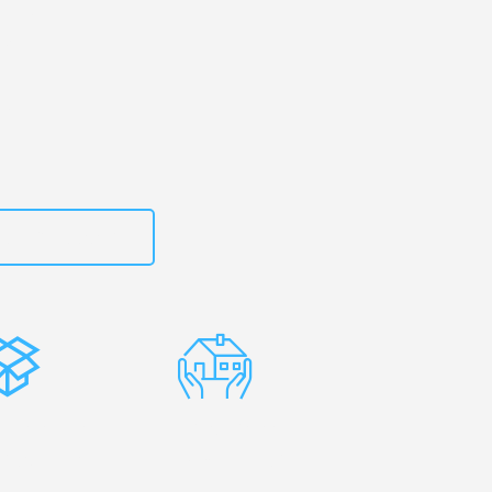
g
– Ihr
on!
zt
15792653312
stenlose
Erfahrene
rpackung
Umzugsprofis