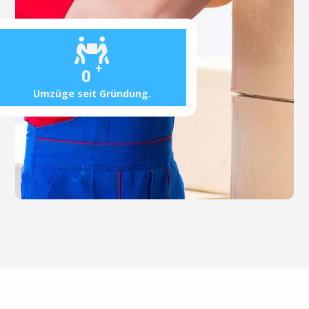
+
0
Umzüge seit Gründung.