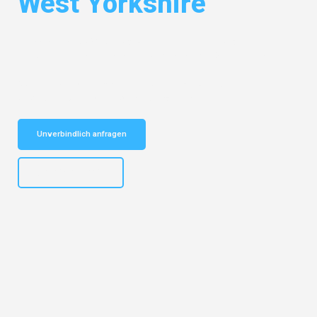
West Yorkshire
Entdecken Sie das
#1 Umzugsunternehmen in Leipzig
– Ihr
vertrauenswürdiger Begleiter für Umzüge Leipzig West Yorkshire!
Schnelle Antwort in garantiert unter 2 Minuten: Jetzt
unverbindlichen Kostenvoranschlag erhalten!
Unverbindlich anfragen
+4915792653312