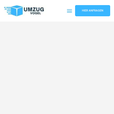
HIER ANFRAGEN
Umzugsunternehmen Leipzig
Umzugsservice Leipzig