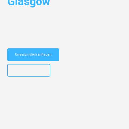
Glasgow
Entdecken Sie das
#1 Umzugsunternehmen in Leipzig
– Ihr
vertrauenswürdiger Begleiter für Umzüge Leipzig Glasgow!
Schnelle Antwort in garantiert unter 2 Minuten: Jetzt
unverbindlichen Kostenvoranschlag erhalten!
Unverbindlich anfragen
+4915792653312