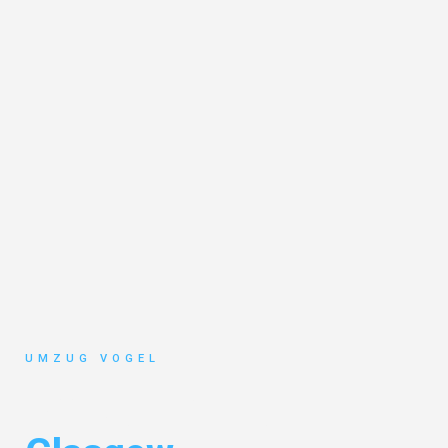
UMZUG VOGEL
Umzug Leipzig