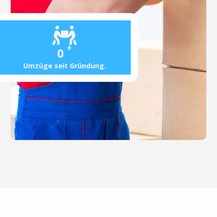
+
0
Umzüge seit Gründung.