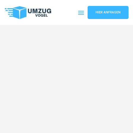
HIER ANFRAGEN
Umzugsunternehmen Leipzig
Umzugsservice Leipzig