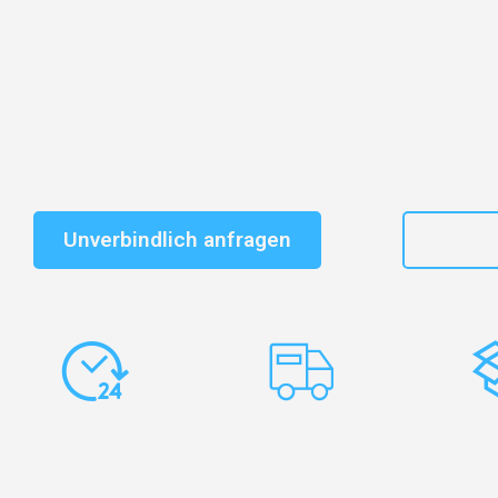
Entdecken Sie das
#1 Umzugsunternehmen in Leipzi
vertrauenswürdiger Begleiter für Umzüge Leipzig Exete
Schnelle Antwort in garantiert unter 2 Minuten: Jet
unverbindlichen Kostenvoranschlag erhalten!
Unverbindlich anfragen
+49
Express-
Europaweite
Ko
Abwicklung
Transporte
Ve