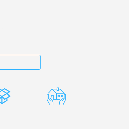
g
– Ihr
r!
zt
15792653312
stenlose
Erfahrene
rpackung
Umzugsprofis