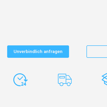
Entdecken Sie das
#1 Umzugsunternehmen in Leipzi
vertrauenswürdiger Begleiter für Umzüge Leipzig Perth
Schnelle Antwort in garantiert unter 2 Minuten: Jet
unverbindlichen Kostenvoranschlag erhalten!
Unverbindlich anfragen
+49
Express-
Europaweite
Ko
Abwicklung
Transporte
Ve