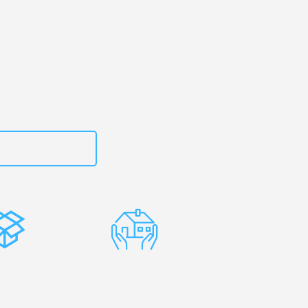
g
– Ihr
 & Kinross!
zt
15792653312
stenlose
Erfahrene
rpackung
Umzugsprofis