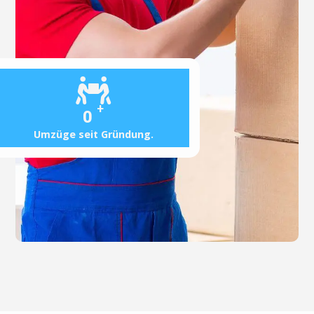
+
0
Umzüge seit Gründung.