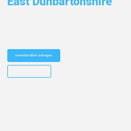
East Dunbartonshire
Entdecken Sie das
#1 Umzugsunternehmen in Leipzig
– Ihr
vertrauenswürdiger Begleiter für Umzüge Leipzig East Dunbartonshire!
Schnelle Antwort in garantiert unter 2 Minuten: Jetzt
unverbindlichen Kostenvoranschlag erhalten!
Unverbindlich anfragen
+4915792653312