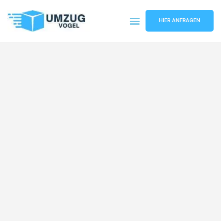
HIER ANFRAGEN
Umzugsunternehmen Leipzig
Umzugsservice Leipzig